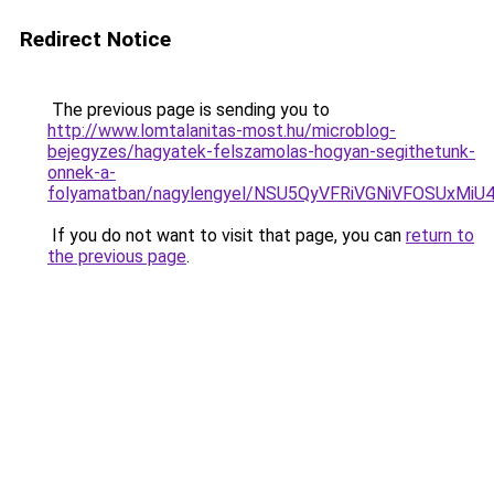
Redirect Notice
The previous page is sending you to
http://www.lomtalanitas-most.hu/microblog-
bejegyzes/hagyatek-felszamolas-hogyan-segithetunk-
onnek-a-
folyamatban/nagylengyel/NSU5QyVFRiVGNiVFOSUxM
If you do not want to visit that page, you can
return to
the previous page
.