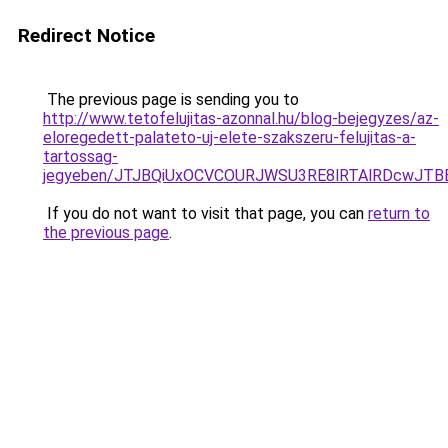
Redirect Notice
The previous page is sending you to
http://www.tetofelujitas-azonnal.hu/blog-bejegyzes/az-
eloregedett-palateto-uj-elete-szakszeru-felujitas-a-
tartossag-
jegyeben/JTJBQiUxOCVCOURJWSU3RE8lRTAlRDcwJT
If you do not want to visit that page, you can
return to
the previous page
.