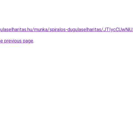
gulaselharitas.hu/munka/spiralos-dugulaselharitas/JTIycC
he previous page
.