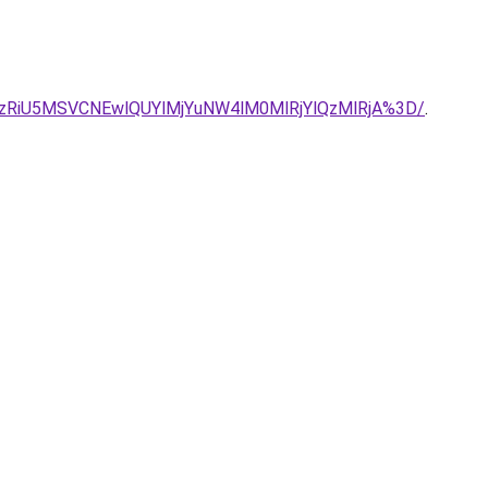
UwNiUzRiU5MSVCNEwlQUYlMjYuNW4lM0MlRjYlQzMlRjA%3D/
.